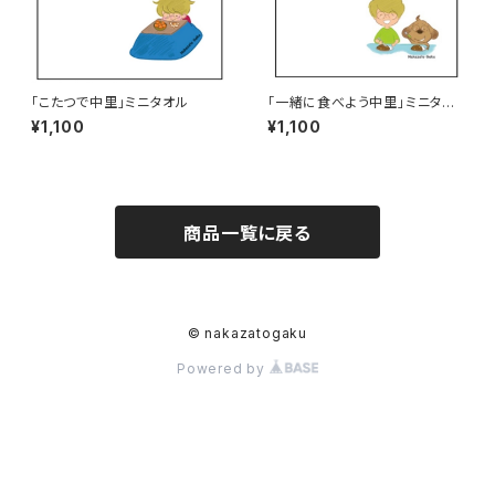
「こたつで中里」ミニタオル
「一緒に食べよう中里」ミニタオ
ル
¥1,100
¥1,100
商品一覧に戻る
© nakazatogaku
Powered by